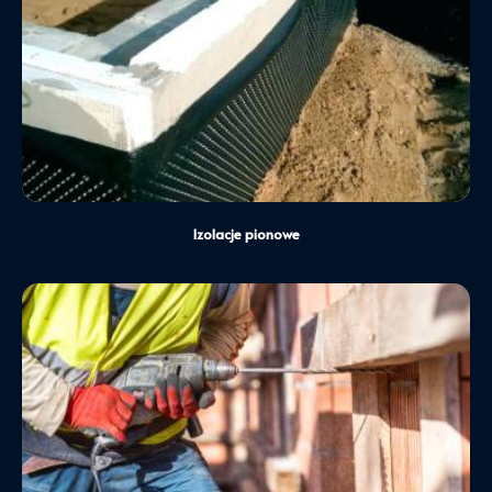
Chronią podpiwniczoną część budynku zagłębioną
w ziemi. Stanowią zabezpieczenie przed penetrację
wilgoci przez boczną ścianę budynku położoną
poniżej poziomu gruntu.
Dowiedz się więcej
Izolacje pionowe
Chronią podpiwniczoną część budynku zagłębioną
w ziemi. Stanowią zabezpieczenie przed penetrację
wilgoci przez boczną ścianę budynku położoną
poniżej poziomu gruntu.
Dowiedz się więcej