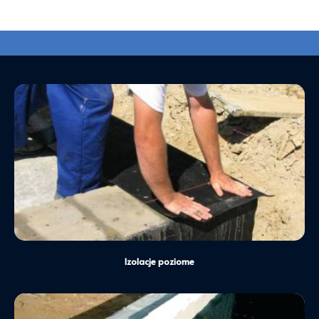
Służą do zatrzymania ruchu wody z dołu do góry w
murach budynku. W większości budynków
niepodpiwniczonych wystarczy odtworzyć wyłącznie
izolację poziomą.
Dowiedz się więcej
Izolacje poziome