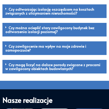
Czy odtwarzając izolację oszczędzam na kosztach
związanych z utrzymaniem nieruchomości?
Czy można ocieplić stary zawilgocony budynek bez
odtworzenia izolacji poziomej?
Czy zawilgocenie ma wpływ na moje zdrowie i
samopoczucie?
Czy mogę liczyć na dalsze porady związane z pracami
w zawilgocony obiektach budowlanych?
Nasze realizacje